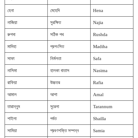
হেনা
মেহেদি
Hena
নাজিয়া
সুরক্ষিত
Najia
রুশদা
সঠিক পথ
Rushda
মাদিহা
প্রশংসিত
Madiha
সাফা
নির্মলতা
Safa
নাসিমা
হালকা বাতাস
Nasima
রাফিয়া
উচ্চতর
Rafia
আমাল
আশা
Amal
তারান্নুম
সুরেলা
Tarannum
শাইলা
পর্বত
Shailla
সামিয়া
শ্রবণশক্তি সম্পন্ন
Samia