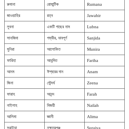
রুমানা
রোমান্টিক
Rumana
জাওয়াহির
রত্ন
Jawahir
লুবনা
একটি গাছের নাম
Lubna
সানজিদা
গম্ভীর, ভাবপূর্ণ
Sanjida
মুনিরা
আলোকিত
Munira
ফারিহা
আনন্দিত
Fariha
আনম
ঈশ্বরের দান
Anam
জিনা
সৌন্দর্য
Zeena
ফারাহ
আনন্দ
Farah
নাইলাহ
বিজয়ী
Nailah
আলিমা
জ্ঞানী
Alima
সুরাইয়া
নক্ষত্রপুঞ্জ
Suraiya