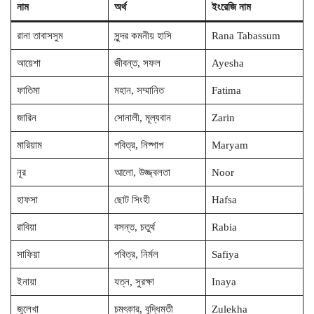
নাম
অর্থ
ইংরেজি নাম
রানা তাবাসসুম
সুন্দর কমনীয় হাসি
Rana Tabassum
আয়েশা
জীবন্ত, সফল
Ayesha
ফাতিমা
মহান, সম্মানিত
Fatima
জারিন
সোনালী, মূল্যবান
Zarin
মারিয়াম
পবিত্র, নিষ্পাপ
Maryam
নূর
আলো, উজ্জ্বলতা
Noor
হাফসা
ছোট সিংহী
Hafsa
রাবিয়া
বসন্ত, চতুর্থ
Rabia
সাফিয়া
পবিত্র, নির্মল
Safiya
ইনায়া
যত্ন, সুরক্ষা
Inaya
জুলেখা
চমৎকার, বুদ্ধিমতী
Zulekha