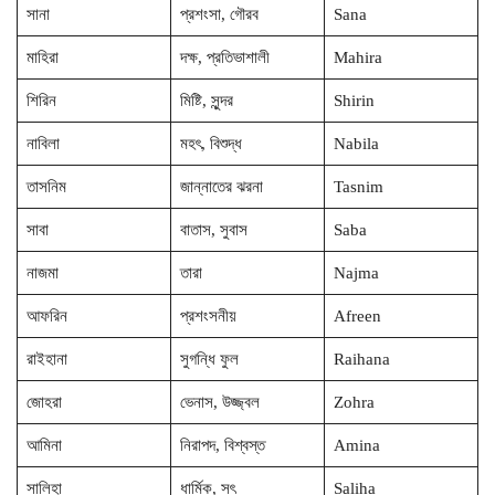
সানা
প্রশংসা, গৌরব
Sana
মাহিরা
দক্ষ, প্রতিভাশালী
Mahira
শিরিন
মিষ্টি, সুন্দর
Shirin
নাবিলা
মহৎ, বিশুদ্ধ
Nabila
তাসনিম
জান্নাতের ঝরনা
Tasnim
সাবা
বাতাস, সুবাস
Saba
নাজমা
তারা
Najma
আফরিন
প্রশংসনীয়
Afreen
রাইহানা
সুগন্ধি ফুল
Raihana
জোহরা
ভেনাস, উজ্জ্বল
Zohra
আমিনা
নিরাপদ, বিশ্বস্ত
Amina
সালিহা
ধার্মিক, সৎ
Saliha