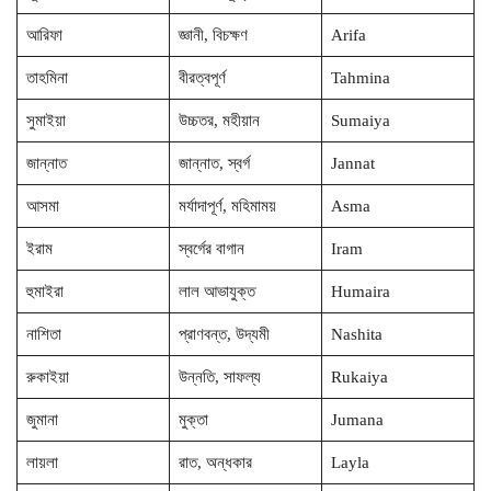
আরিফা
জ্ঞানী, বিচক্ষণ
Arifa
তাহমিনা
বীরত্বপূর্ণ
Tahmina
সুমাইয়া
উচ্চতর, মহীয়ান
Sumaiya
জান্নাত
জান্নাত, স্বর্গ
Jannat
আসমা
মর্যাদাপূর্ণ, মহিমাময়
Asma
ইরাম
স্বর্গের বাগান
Iram
হুমাইরা
লাল আভাযুক্ত
Humaira
নাশিতা
প্রাণবন্ত, উদ্যমী
Nashita
রুকাইয়া
উন্নতি, সাফল্য
Rukaiya
জুমানা
মুক্তা
Jumana
লায়লা
রাত, অন্ধকার
Layla