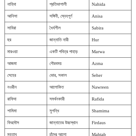
নাহিদা
প্রতিভাশালী
Nahida
আনিসা
সঙ্গিনী, স্নেহপূর্ণ
Anisa
সাবিরা
ধৈর্যশীল
Sabira
হুর
জান্নাতি নারী
Hur
মারওয়া
একটি পবিত্র পাহাড়
Marwa
আজমা
গৌরবময়
Azma
সেহের
ভোর, সকাল
Seher
নওরীন
আলোকিত
Nawreen
রাফিদা
সমর্থনকারী
Rafida
শামিমা
সুগন্ধি
Shamima
ফিরদৌস
জান্নাতের উচ্চস্থান
Firdaus
মহতাব
চাঁদের আলো
Mahtab