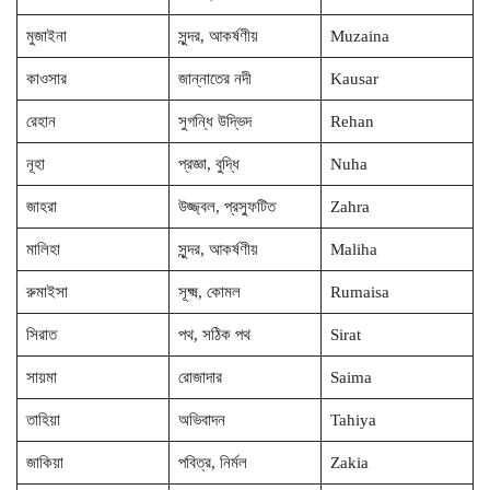
মুজাইনা
সুন্দর, আকর্ষণীয়
Muzaina
কাওসার
জান্নাতের নদী
Kausar
রেহান
সুগন্ধি উদ্ভিদ
Rehan
নূহা
প্রজ্ঞা, বুদ্ধি
Nuha
জাহরা
উজ্জ্বল, প্রস্ফুটিত
Zahra
মালিহা
সুন্দর, আকর্ষণীয়
Maliha
রুমাইসা
সূক্ষ্ম, কোমল
Rumaisa
সিরাত
পথ, সঠিক পথ
Sirat
সায়মা
রোজাদার
Saima
তাহিয়া
অভিবাদন
Tahiya
জাকিয়া
পবিত্র, নির্মল
Zakia