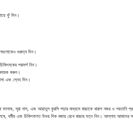
ায়ে ফুঁ দিন।
কারণগুলোকেও গুরুত্ব দিন।
 চিকিৎসকের পরামর্শ নিন।
মদায়ক করুন।
বাসা এবং স্নেহ দিন।
া ফালাক, সূরা নাস, এবং আয়াতুল কুরসি পড়ার মাধ্যমে বাচ্চাকে খারাপ নজর ও শয়তানি প্র
েষে, ধর্মীয় এবং চিকিৎসাগত উভয় দিক বজায় রেখে বাচ্চার যত্ন নিন। আল্লাহ আমাদের 